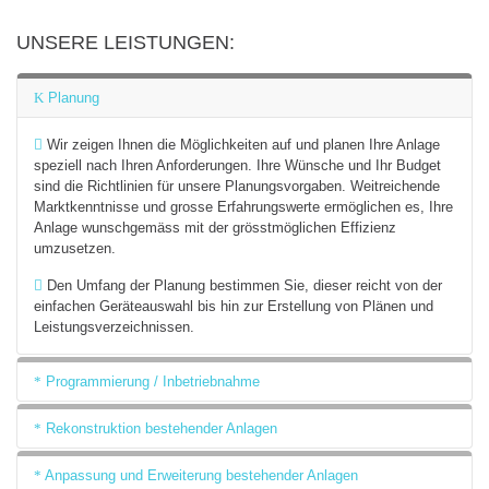
UNSERE LEISTUNGEN:
Planung
Wir zeigen Ihnen die Möglichkeiten auf und planen Ihre Anlage
speziell nach Ihren Anforderungen. Ihre Wünsche und Ihr Budget
sind die Richtlinien für unsere Planungsvorgaben. Weitreichende
Marktkenntnisse und grosse Erfahrungswerte ermöglichen es, Ihre
Anlage wunschgemäss mit der grösstmöglichen Effizienz
umzusetzen.
Den Umfang der Planung bestimmen Sie, dieser reicht von der
einfachen Geräteauswahl bis hin zur Erstellung von Plänen und
Leistungsverzeichnissen.
Programmierung / Inbetriebnahme
Rekonstruktion bestehender Anlagen
Die Programmierung der Anlage erfolgt selbstverständlich nach
Absprache mit dem Kunden. Auch hier werden wir Ihnen die
Möglichkeiten nahe bringen und Sie entscheiden, was in welchem
Anpassung und Erweiterung bestehender Anlagen
Es kommt manchmal vor , dass die Daten einer EIB/KNX-