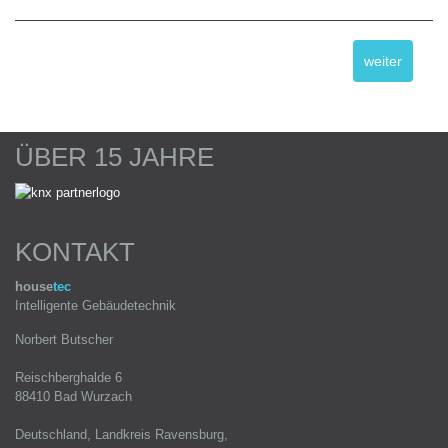
weiter
ÜBER 15 JAHRE
KONTAKT
house
tec
Intelligente Gebäudetechnik
Norbert Butscher
Reischberghalde 6
88410 Bad Wurzach
Deutschland, Landkreis Ravensburg,